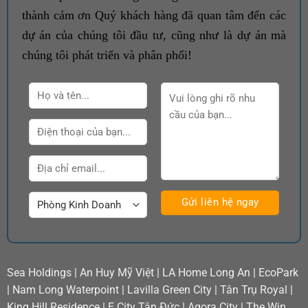
thành cảm ơn Quý khách hàng đã quan tâm đến các
dự án của chúng tôi đầu tư, cũng như là dự án mà
chúng tôi phát triển và phân phối!
Sea Holdings
|
An Huy Mỹ Việt
|
LA Home Long An
|
EcoPark
|
Nam Long Waterpoint
|
Lavilla Green City
|
Tân Trụ Royal
|
King Hill Residence
|
E.City Tân Đức
|
Agora City
|
The Win