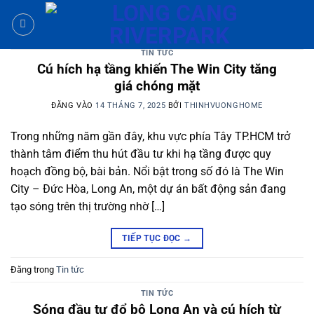
Bỏ
qua
nội
TIN TỨC
dung
Cú hích hạ tầng khiến The Win City tăng
giá chóng mặt
ĐĂNG VÀO
14 THÁNG 7, 2025
BỞI
THINHVUONGHOME
Trong những năm gần đây, khu vực phía Tây TP.HCM trở
thành tâm điểm thu hút đầu tư khi hạ tầng được quy
hoạch đồng bộ, bài bản. Nổi bật trong số đó là The Win
City – Đức Hòa, Long An, một dự án bất động sản đang
tạo sóng trên thị trường nhờ […]
TIẾP TỤC ĐỌC
→
Đăng trong
Tin tức
TIN TỨC
Sóng đầu tư đổ bộ Long An và cú hích từ