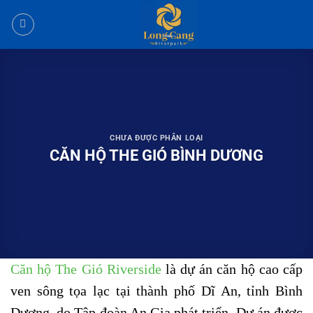
Bỏ
qua
nội
dung
CHƯA ĐƯỢC PHÂN LOẠI
CĂN HỘ THE GIÓ BÌNH DƯƠNG
Căn hộ The Gió Riverside
là dự án căn hộ cao cấp
ven sông tọa lạc tại thành phố Dĩ An, tỉnh Bình
Dương, do Tập đoàn An Gia phát triển. Dự án được